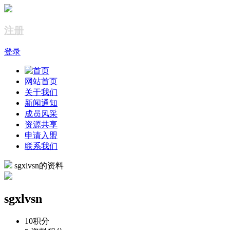
注册
登录
网站首页
关于我们
新闻通知
成员风采
资源共享
申请入盟
联系我们
sgxlvsn的资料
sgxlvsn
10
积分