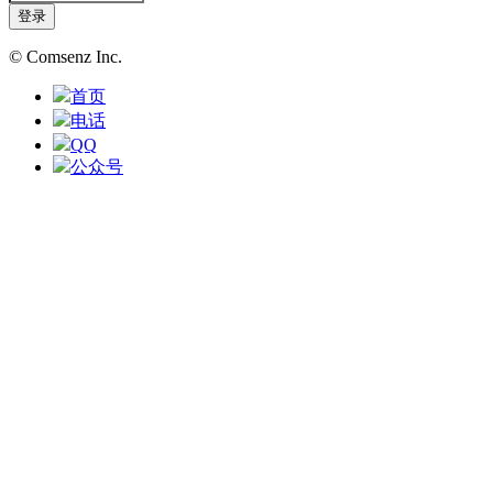
登录
© Comsenz Inc.
首页
电话
QQ
公众号