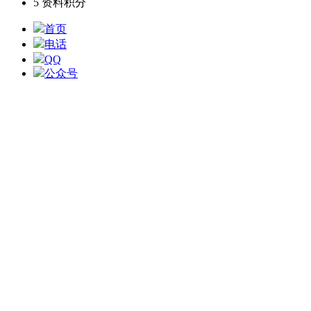
5
资料积分
首页
电话
QQ
公众号