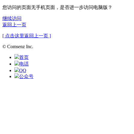
您访问的页面无手机页面，是否进一步访问电脑版？
继续访问
返回上一页
[ 点击这里返回上一页 ]
© Comsenz Inc.
首页
电话
QQ
公众号