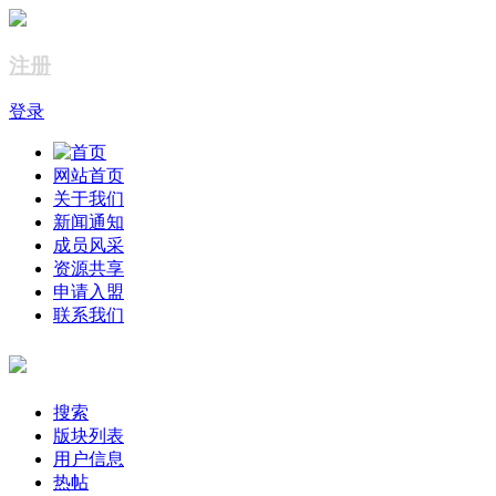
注册
登录
网站首页
关于我们
新闻通知
成员风采
资源共享
申请入盟
联系我们
搜索
版块列表
用户信息
热帖