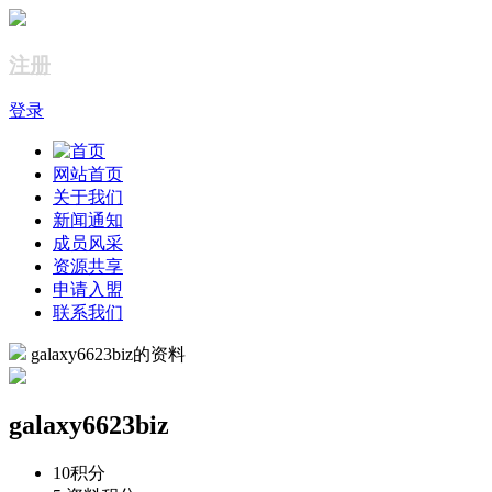
注册
登录
网站首页
关于我们
新闻通知
成员风采
资源共享
申请入盟
联系我们
galaxy6623biz的资料
galaxy6623biz
10
积分