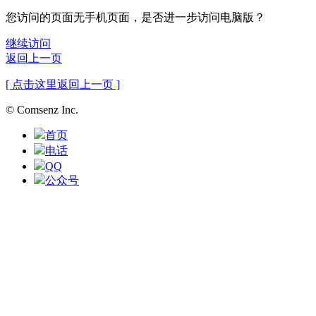
您访问的页面无手机页面，是否进一步访问电脑版？
继续访问
返回上一页
[ 点击这里返回上一页 ]
© Comsenz Inc.
首页
电话
QQ
公众号