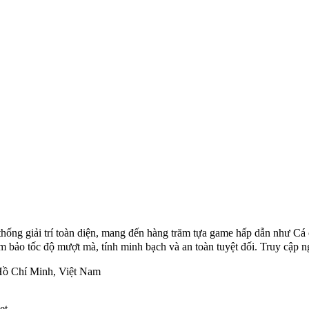
ng giải trí toàn diện, mang đến hàng trăm tựa game hấp dẫn như Cá c
m bảo tốc độ mượt mà, tính minh bạch và an toàn tuyệt đối. Truy cập ng
Hồ Chí Minh, Việt Nam
et