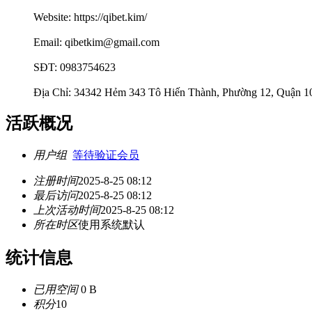
Website: https://qibet.kim/
Email: qibetkim@gmail.com
SĐT: 0983754623
Địa Chỉ: 34342 Hẻm 343 Tô Hiến Thành, Phường 12, Quận 1
活跃概况
用户组
等待验证会员
注册时间
2025-8-25 08:12
最后访问
2025-8-25 08:12
上次活动时间
2025-8-25 08:12
所在时区
使用系统默认
统计信息
已用空间
0 B
积分
10