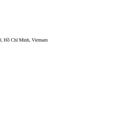
0, Hồ Chí Minh, Vietnam