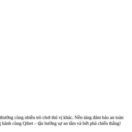
i thưởng cùng nhiều trò chơi thú vị khác. Nền tảng đảm bảo an toàn
ng hành cùng Qibet – tận hưởng sự an tâm và bứt phá chiến thắng!