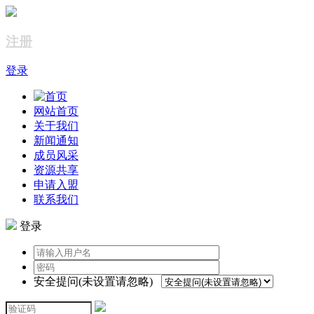
注册
登录
网站首页
关于我们
新闻通知
成员风采
资源共享
申请入盟
联系我们
登录
安全提问(未设置请忽略)