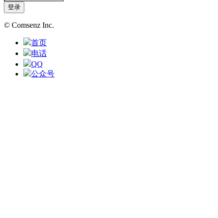
登录
© Comsenz Inc.
首页
电话
QQ
公众号