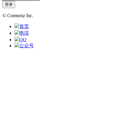
登录
© Comsenz Inc.
首页
电话
QQ
公众号