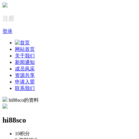
注册
登录
网站首页
关于我们
新闻通知
成员风采
资源共享
申请入盟
联系我们
hi88sco的资料
hi88sco
10
积分