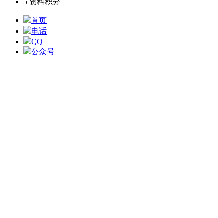
5
资料积分
首页
电话
QQ
公众号