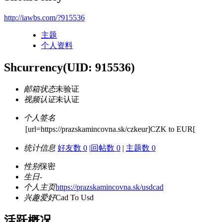
http://iawbs.com/?915536
主题
个人资料
Shcurrency
(UID: 915536)
邮箱状态
未验证
视频认证
未认证
个人签名
[url=https://prazskamincovna.sk/czkeur]CZK to EUR[
统计信息
好友数 0
|
回帖数 0
|
主题数 0
性别
保密
生日
-
个人主页
https://prazskamincovna.sk/usdcad
兴趣爱好
Cad To Usd
活跃概况