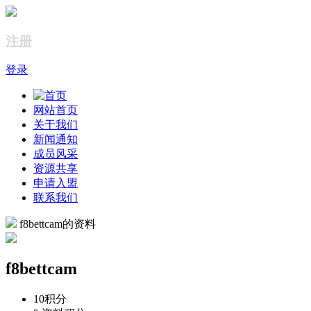
注册
登录
网站首页
关于我们
新闻通知
成员风采
资源共享
申请入盟
联系我们
f8bettcam的资料
f8bettcam
10
积分