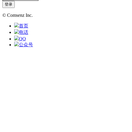
登录
© Comsenz Inc.
首页
电话
QQ
公众号