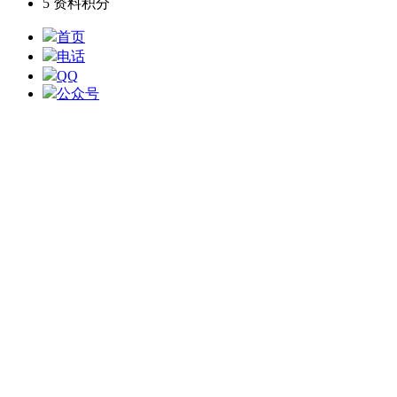
5
资料积分
首页
电话
QQ
公众号