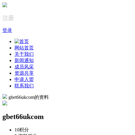
注册
登录
网站首页
关于我们
新闻通知
成员风采
资源共享
申请入盟
联系我们
gbet66ukcom的资料
gbet66ukcom
10
积分