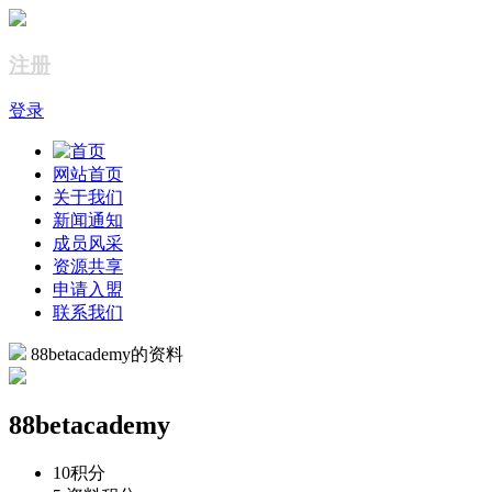
注册
登录
网站首页
关于我们
新闻通知
成员风采
资源共享
申请入盟
联系我们
88betacademy的资料
88betacademy
10
积分