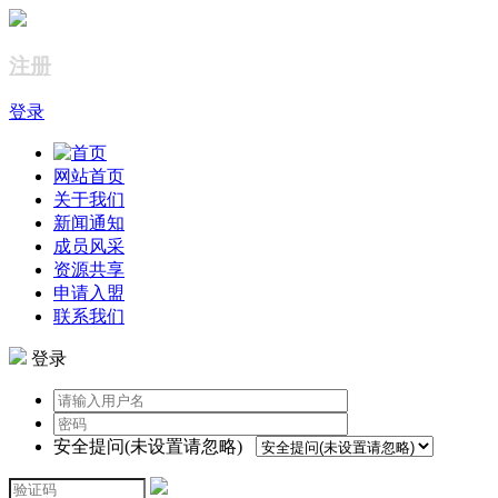
注册
登录
网站首页
关于我们
新闻通知
成员风采
资源共享
申请入盟
联系我们
登录
安全提问(未设置请忽略)