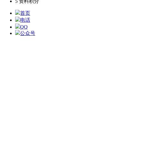
5
资料积分
首页
电话
QQ
公众号