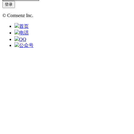
登录
© Comsenz Inc.
首页
电话
QQ
公众号