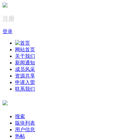
注册
登录
网站首页
关于我们
新闻通知
成员风采
资源共享
申请入盟
联系我们
搜索
版块列表
用户信息
热帖