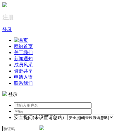
注册
登录
网站首页
关于我们
新闻通知
成员风采
资源共享
申请入盟
联系我们
登录
安全提问(未设置请忽略)