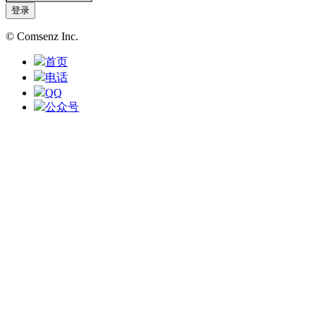
登录
© Comsenz Inc.
首页
电话
QQ
公众号