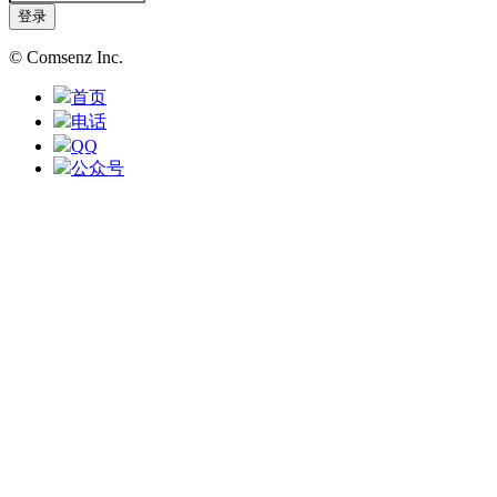
登录
© Comsenz Inc.
首页
电话
QQ
公众号