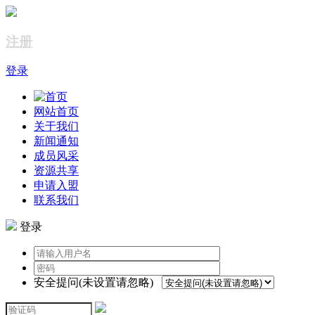
注册
登录
网站首页
关于我们
新闻通知
成员风采
资源共享
申请入盟
联系我们
登录
安全提问(未设置请忽略)