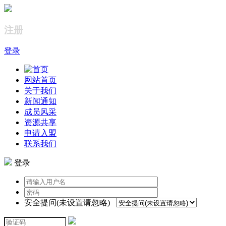
注册
登录
网站首页
关于我们
新闻通知
成员风采
资源共享
申请入盟
联系我们
登录
安全提问(未设置请忽略)