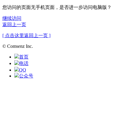
您访问的页面无手机页面，是否进一步访问电脑版？
继续访问
返回上一页
[ 点击这里返回上一页 ]
© Comsenz Inc.
首页
电话
QQ
公众号