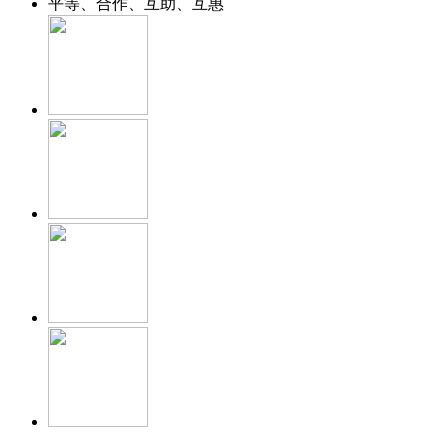
平等、合作、互助、互惠