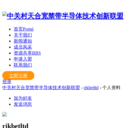
首页
Portal
关于我们
新闻通知
成员风采
资源共享
BBS
申请入盟
联系我们
立即注册
登录
中关村天合宽禁带半导体技术创新联盟
›
rikbetltd
›
个人资料
加为好友
发送消息
rikbetltd