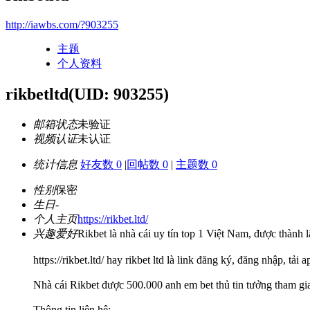
http://iawbs.com/?903255
主题
个人资料
rikbetltd
(UID: 903255)
邮箱状态
未验证
视频认证
未认证
统计信息
好友数 0
|
回帖数 0
|
主题数 0
性别
保密
生日
-
个人主页
https://rikbet.ltd/
兴趣爱好
Rikbet là nhà cái uy tín top 1 Việt Nam, được thành l
https://rikbet.ltd/ hay rikbet ltd là link đăng ký, đăng nhập, tả
Nhà cái Rikbet được 500.000 anh em bet thủ tin tưởng tham gi
Thông tin liên hệ: