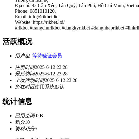
Địa chỉ: 92 Cầu Xéo, Tân Quý, Tân Phú, Hồ Chí Minh, Vietn
Phone: 0851010120.
Email: info@rikbet.ltd.
Website: https://rikbet.ltd/
#rikbet #trangchurikbet #dangkyrikbet #dangnhaprikbet #linkrik
活跃概况
用户组
等待验证会员
注册时间
2025-6-12 23:28
最后访问
2025-6-12 23:28
上次活动时间
2025-6-12 23:28
所在时区
使用系统默认
统计信息
已用空间
0 B
积分
10
资料积分
5