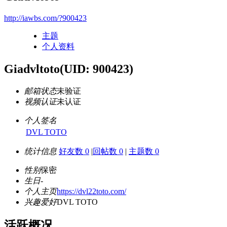
http://iawbs.com/?900423
主题
个人资料
Giadvltoto
(UID: 900423)
邮箱状态
未验证
视频认证
未认证
个人签名
DVL TOTO
统计信息
好友数 0
|
回帖数 0
|
主题数 0
性别
保密
生日
-
个人主页
https://dvl22toto.com/
兴趣爱好
DVL TOTO
活跃概况