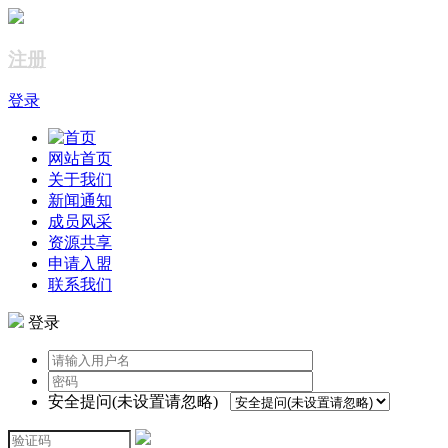
注册
登录
网站首页
关于我们
新闻通知
成员风采
资源共享
申请入盟
联系我们
登录
安全提问(未设置请忽略)