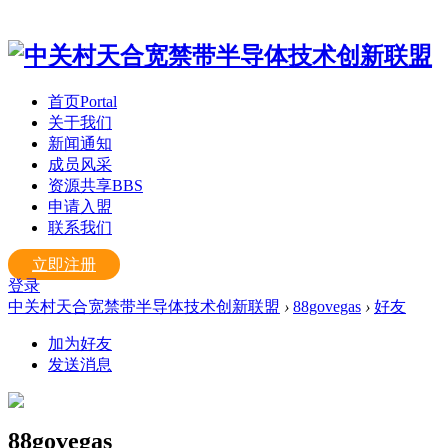
首页
Portal
关于我们
新闻通知
成员风采
资源共享
BBS
申请入盟
联系我们
立即注册
登录
中关村天合宽禁带半导体技术创新联盟
›
88govegas
›
好友
加为好友
发送消息
88govegas