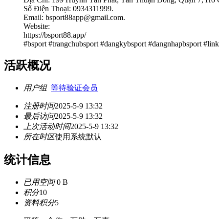
Số Điện Thoại: 0934311999.
Email: bsport88app@gmail.com.
Website:
https://bsport88.app/
#bsport #trangchubsport #dangkybsport #dangnhapbsport #link
活跃概况
用户组
等待验证会员
注册时间
2025-5-9 13:32
最后访问
2025-5-9 13:32
上次活动时间
2025-5-9 13:32
所在时区
使用系统默认
统计信息
已用空间
0 B
积分
10
资料积分
5