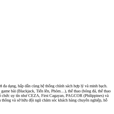
hơi đa dạng, hấp dẫn cùng hệ thống chính sách hợp lý và minh bạch.
, game bài (Blackjack, Tiến lên, Phỏm…), thể thao (bóng đá, thể thao
c tổ chức uy tín như CEZA, First Cagayan, PAGCOR (Philippines) và
yền thông và sở hữu đội ngũ chăm sóc khách hàng chuyên nghiệp, hỗ