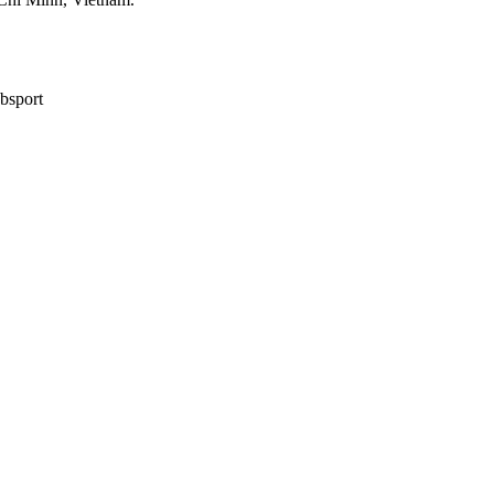
bsport