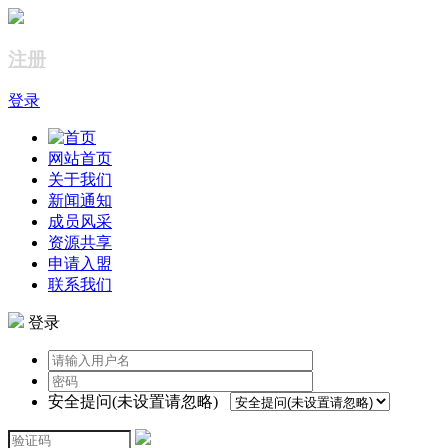
注册
登录
网站首页
关于我们
新闻通知
成员风采
资源共享
申请入盟
联系我们
登录
安全提问(未设置请忽略)