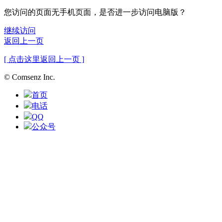
您访问的页面无手机页面，是否进一步访问电脑版？
继续访问
返回上一页
[ 点击这里返回上一页 ]
© Comsenz Inc.
首页
电话
QQ
公众号