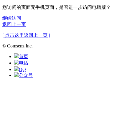
您访问的页面无手机页面，是否进一步访问电脑版？
继续访问
返回上一页
[ 点击这里返回上一页 ]
© Comsenz Inc.
首页
电话
QQ
公众号