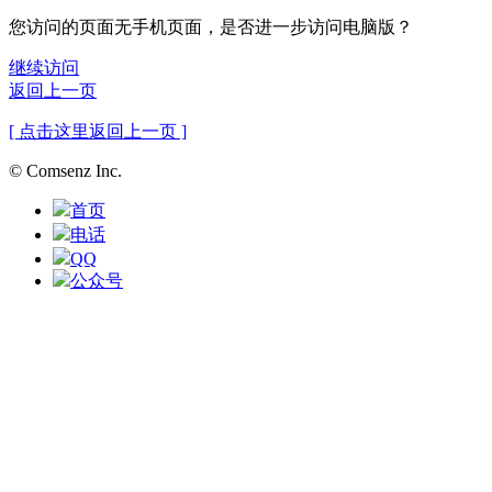
您访问的页面无手机页面，是否进一步访问电脑版？
继续访问
返回上一页
[ 点击这里返回上一页 ]
© Comsenz Inc.
首页
电话
QQ
公众号