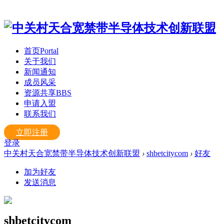
首页
Portal
关于我们
新闻通知
成员风采
资源共享
BBS
申请入盟
联系我们
立即注册
登录
中关村天合宽禁带半导体技术创新联盟
›
shbetcitycom
›
好友
加为好友
发送消息
shbetcitycom