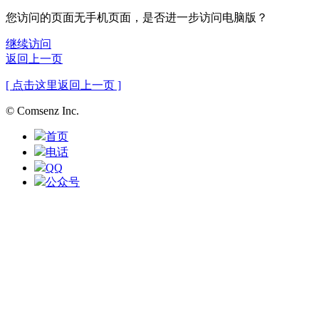
您访问的页面无手机页面，是否进一步访问电脑版？
继续访问
返回上一页
[ 点击这里返回上一页 ]
© Comsenz Inc.
首页
电话
QQ
公众号