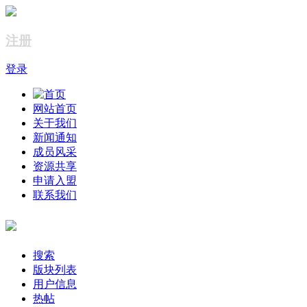
注册
登录
网站首页
关于我们
新闻通知
成员风采
资源共享
申请入盟
联系我们
搜索
版块列表
用户信息
热帖