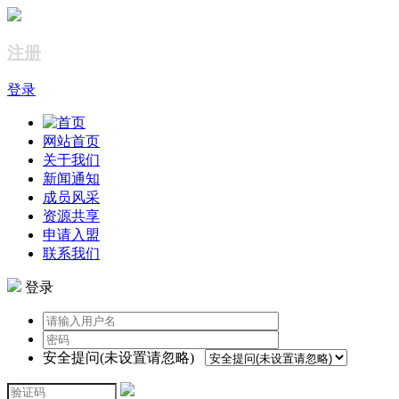
注册
登录
网站首页
关于我们
新闻通知
成员风采
资源共享
申请入盟
联系我们
登录
安全提问(未设置请忽略)