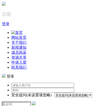
注册
登录
网站首页
关于我们
新闻通知
成员风采
资源共享
申请入盟
联系我们
登录
安全提问(未设置请忽略)