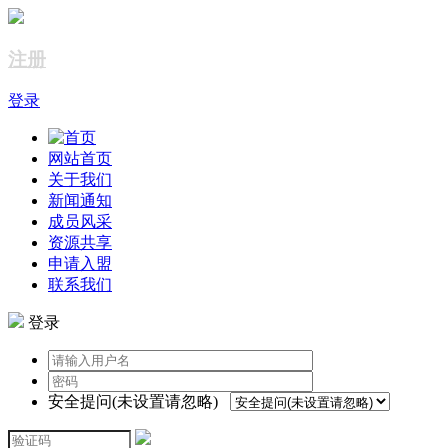
注册
登录
网站首页
关于我们
新闻通知
成员风采
资源共享
申请入盟
联系我们
登录
安全提问(未设置请忽略)