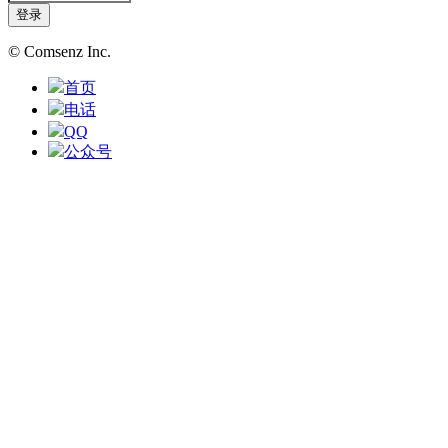
登录
© Comsenz Inc.
首页
电话
QQ
公众号