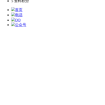
5
资料积分
首页
电话
QQ
公众号