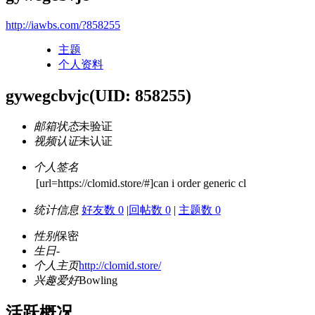
http://iawbs.com/?858255
主题
个人资料
gywegcbvjc
(UID: 858255)
邮箱状态
未验证
视频认证
未认证
个人签名
[url=https://clomid.store/#]can i order generic cl
统计信息
好友数 0
|
回帖数 0
|
主题数 0
性别
保密
生日
-
个人主页
http://clomid.store/
兴趣爱好
Bowling
活跃概况