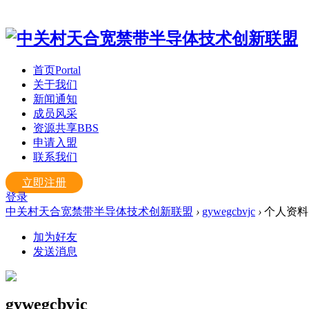
首页
Portal
关于我们
新闻通知
成员风采
资源共享
BBS
申请入盟
联系我们
立即注册
登录
中关村天合宽禁带半导体技术创新联盟
›
gywegcbvjc
›
个人资料
加为好友
发送消息
gywegcbvjc