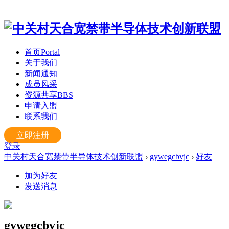
首页
Portal
关于我们
新闻通知
成员风采
资源共享
BBS
申请入盟
联系我们
立即注册
登录
中关村天合宽禁带半导体技术创新联盟
›
gywegcbvjc
›
好友
加为好友
发送消息
gywegcbvjc