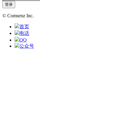
登录
© Comsenz Inc.
首页
电话
QQ
公众号