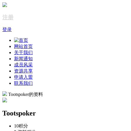
注册
登录
网站首页
关于我们
新闻通知
成员风采
资源共享
申请入盟
联系我们
Tootspoker的资料
Tootspoker
10
积分