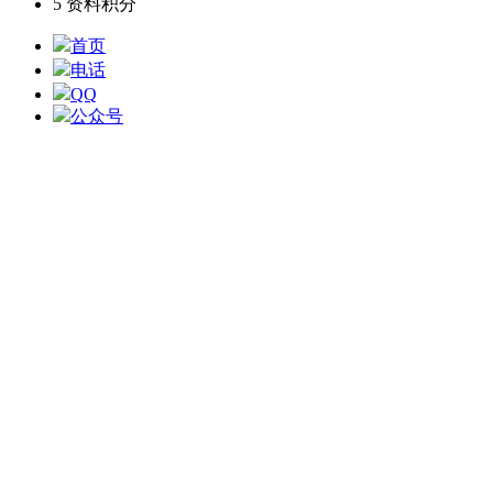
5
资料积分
首页
电话
QQ
公众号