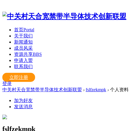
首页
Portal
关于我们
新闻通知
成员风采
资源共享
BBS
申请入盟
联系我们
立即注册
登录
中关村天合宽禁带半导体技术创新联盟
›
fslfzekmpk
›
个人资料
加为好友
发送消息
fslfzekmpk