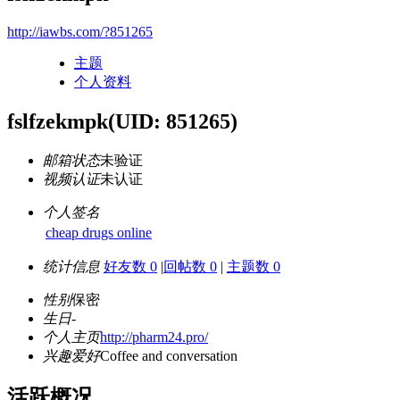
http://iawbs.com/?851265
主题
个人资料
fslfzekmpk
(UID: 851265)
邮箱状态
未验证
视频认证
未认证
个人签名
cheap drugs online
统计信息
好友数 0
|
回帖数 0
|
主题数 0
性别
保密
生日
-
个人主页
http://pharm24.pro/
兴趣爱好
Coffee and conversation
活跃概况