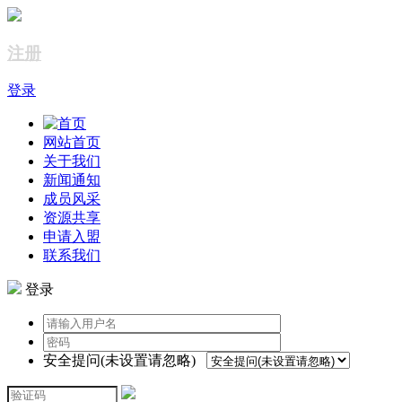
注册
登录
网站首页
关于我们
新闻通知
成员风采
资源共享
申请入盟
联系我们
登录
安全提问(未设置请忽略)