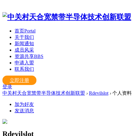
首页
Portal
关于我们
新闻通知
成员风采
资源共享
BBS
申请入盟
联系我们
立即注册
登录
中关村天合宽禁带半导体技术创新联盟
›
Rdevilslot
›
个人资料
加为好友
发送消息
Rdevilslot