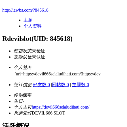
http://iawbs.com/?845618
主题
个人资料
Rdevilslot
(UID: 845618)
邮箱状态
未验证
视频认证
未认证
个人签名
[url=https://devil666selaludihati.com/]https://dev
统计信息
好友数 0
|
回帖数 0
|
主题数 0
性别
保密
生日
-
个人主页
https://devil666selaludihati.com/
兴趣爱好
DEVIL666 SLOT
活跃概况